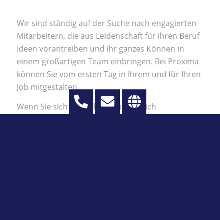
Wir sind ständig auf der Suche nach engagierten
Mitarbeitern, die aus Leidenschaft für ihren Beruf
Ideen vorantreiben und ihr ganzes Können in
einem großartigen Team einbringen. Bei Proxima
können Sie vom ersten Tag in Ihrem und für Ihren
Job mitgestalten.
Wenn Sie sich fachlich und persönlich
weiterentwickeln wollen, senden Sie uns heute
noch Ihre Initiativbewerbung!
Wir freuen uns auf eine Nachricht von